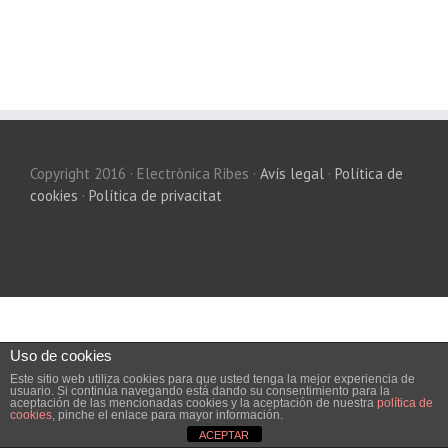
Copyright 2016 · Electrònica Ribes ·
Avís legal
·
Política de
cookies
·
Política de privacitat
Uso de cookies
Este sitio web utiliza cookies para que usted tenga la mejor experiencia de
usuario. Si continúa navegando está dando su consentimiento para la
aceptación de las mencionadas cookies y la aceptación de nuestra
política de
cookies
, pinche el enlace para mayor información.
ACEPTAR